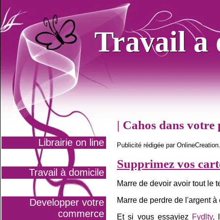
Travail a
Travail a
| Cahos dans votre p
Librairie on line
Publicité rédigée par OnlineCreatio
Supprimez vos cartes
Travail à domicile
Marre de devoir avoir tout le 
Marre de perdre de l'argent à
Developper votre
commerce
Et si vous essayiez
Fydlty
, 