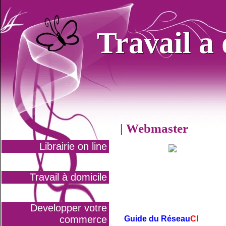
Travail a
Travail a
| Webmaster
Librairie on line
Travail à domicile
Developper votre
commerce
Guide du Réseau
CI