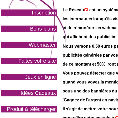
Le Réseau
CI
est un système
Inscription
les internautes lorsqu’ils v
et de rémunérer les webm
Bons plans
qui affichent des publicité
Webmaster
Nous versons 0.50 euros p
publicités générées par vos
Faites votre site
de ce montant
et 50% iront 
Vous pouvez détecter que v
Jeux en ligne
quand vous voyez la mentio
sous une des bannières du 
Idées Cadeaux
‘Gagnez de l’argent en navig
Produit à télécharger
Il s’agit de mettre votre sou
apparaître votre pseudo à